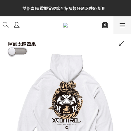
雙倍奉還 歡慶父親節全館褲類任選兩件88折!!!    
雙倍奉還 歡慶父親節全館褲類任選兩件88折!!!    
全館消費滿額$1680贈3D好野貓公仔(絲綢鐵黑) 滿額$2499贈達摩
金幣 送完為止!  滿$3000再贈現金卷$300元
雙倍奉還 歡慶父親節全館褲類任選兩件88折!!!    