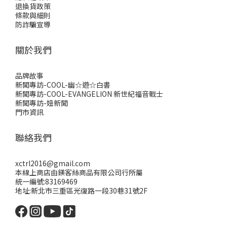
退換貨政策
條款與細則
防詐騙宣導
關於我們
品牌故事
新聞專訪-COOL-幽☆遊☆白書
新聞專訪-COOL-EVANGELION 新世紀福音戰士
新聞專訪-妞新聞
門市資訊
聯絡我們
xctrl2016@gmail.com
本線上商店由鎂客絲商品有限公司行所屬
統一編號:83169469
地址:新北市三重區光復路一段30巷31號2F