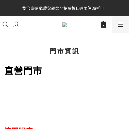
雙倍奉還 歡慶父親節全館褲類任選兩件88折!!!    
雙倍奉還 歡慶父親節全館褲類任選兩件88折!!!    
全館消費滿額$1680贈3D好野貓公仔(絲綢鐵黑) 滿額$2499贈達摩
金幣 送完為止!  滿$3000再贈現金卷$300元
雙倍奉還 歡慶父親節全館褲類任選兩件88折!!!    
門市資訊
直營門市