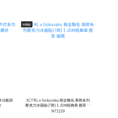
冰箱貼!
式多功能雨
XCTRL x Gokuraku 極楽聯名 車款系列
流
壓克力冰箱貼(7款)┃JDM經典車 居家 磁
吸
NT$159