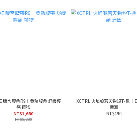
VE 暖宮腰帶R9┃發熱腹帶 舒緩經
XCTRL 火焰般若天狗短T-黑┃
痛 禮物
迷因
NT$1,680
NT$490
NT$2,280