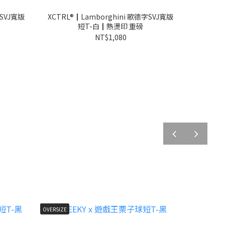
字SVJ寬版
XCTRL®┃Lamborghini 歌德字SVJ寬版
短T-白┃熱燙印 重磅
NT$1,080
prev
next
OVERSIZE