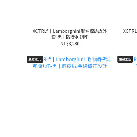
XCTRL®┃Lamborghini 聯名標誌皮外
XCTR
套-黑┃防潑水 鋼印
NT$3,280
麂皮絨up
電繡工藝