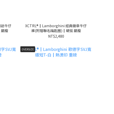
名標誌牛仔
XCTRL®┃Lamborghini 經典徽章牛仔
 顯瘦
褲(附贈聯名鑰匙圈)┃硬挺 顯瘦
NT$2,480
OVERSIZE