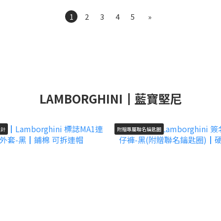
1
2
3
4
5
»
LAMBORGHINI┃藍寶堅尼
設計
附贈專屬聯名鑰匙圈