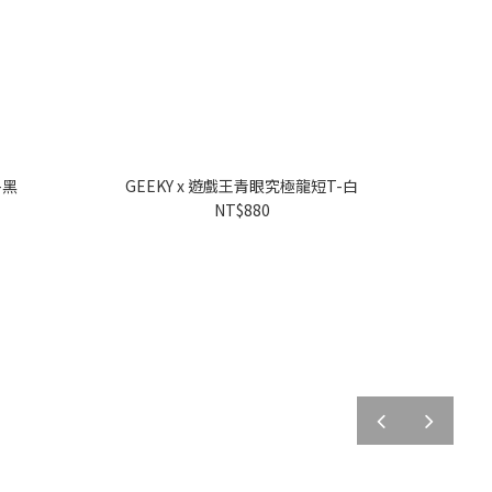
-黑
GEEKY x 遊戲王青眼究極龍短T-白
NT$880
prev
next