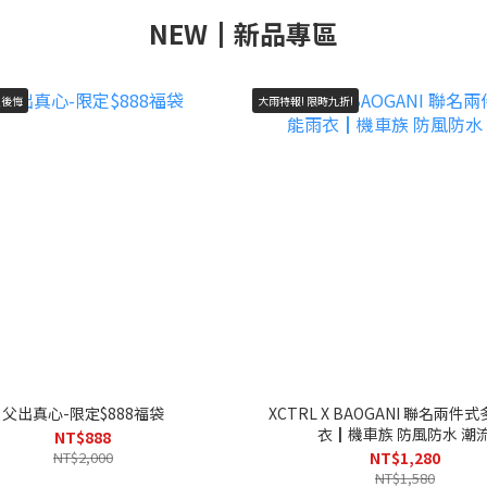
NEW┃新品專區
買後悔
大雨特報! 限時九折!
父出真心-限定$888福袋
XCTRL X BAOGANI 聯名兩件
衣┃機車族 防風防水 潮
NT$888
NT$2,000
NT$1,280
NT$1,580