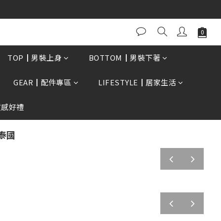
0再贈現金卷$300元
TOP┃男裝上身
BOTTOM┃男裝下著
GEAR┃配件專區
LIFESTYLE┃居家生活
質感好禮
,泰國
prev
next
prev
next