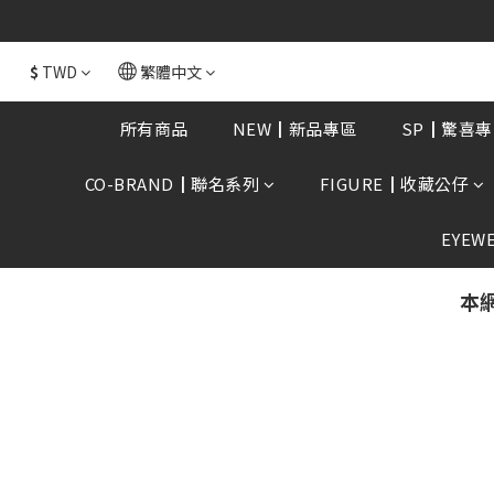
全館消費滿額$168
$
TWD
繁體中文
所有商品
NEW┃新品專區
SP┃驚喜專
CO-BRAND┃聯名系列
FIGURE┃收藏公仔
EYEW
本