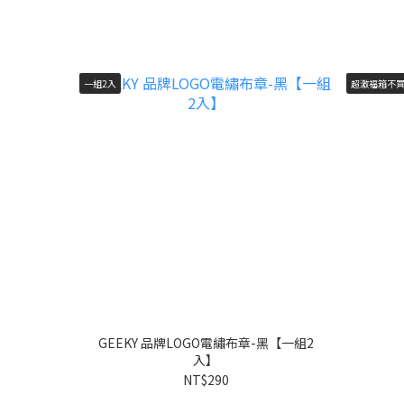
一組2入
超激福箱不
GEEKY 品牌LOGO電繡布章-黑【一組2
入】
NT$290