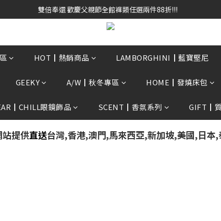
雙倍奉還 歡慶父親節全館褲類任選兩件88折!!!    
雙倍奉還 歡慶父親節全館褲類任選兩件88折!!!    
0贈3D好野貓公仔(絲綢鐵黑) 滿額$2499贈達摩金幣 送完為止!  滿$300
雙倍奉還 歡慶父親節全館褲類任選兩件88折!!!    
區
HOT┃熱銷商品
LAMBORGHINI┃藍寶堅尼
GEEKY
A/W┃秋冬專區
HOME┃發燒床包
EAR┃CHILL眼鏡飾品
SCENT┃香氛系列
GIFT┃
網站提供
直送
台灣,香港,澳門,馬來西亞,新加坡,美國,日本