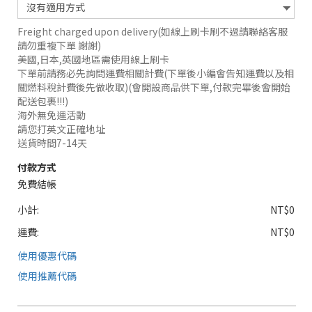
Freight charged upon delivery(如線上刷卡刷不過請聯絡客服
請勿重複下單 謝謝)
美國,日本,英國地區需使用線上刷卡
下單前請務必先詢問運費相關計費(下單後小編會告知運費以及相
關燃料稅計費後先做收取)(會開設商品供下單,付款完畢後會開始
配送包裹!!!)
海外無免運活動
請您打英文正確地址
送貨時間7-14天
付款方式
免費結帳
小計:
NT$0
運費:
NT$0
使用優惠代碼
使用推薦代碼