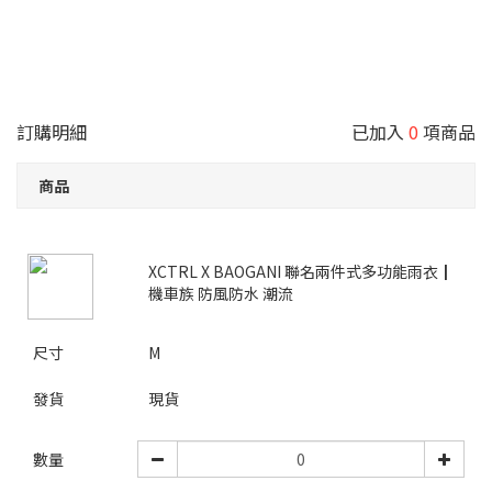
訂購明細
已加入
0
項商品
商品
XCTRL X BAOGANI 聯名兩件式多功能雨衣┃
機車族 防風防水 潮流
尺寸
M
發貨
現貨
數量