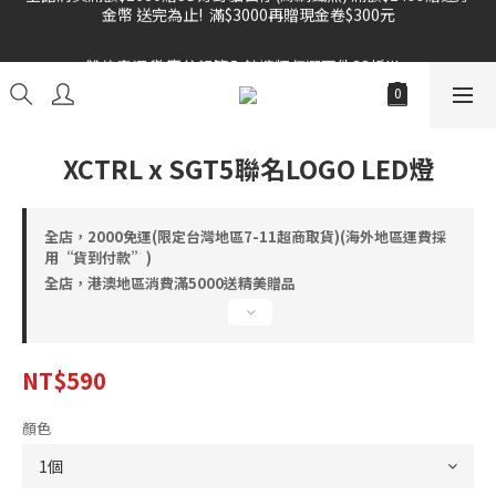
金幣 送完為止!  滿$3000再贈現金卷$300元
雙倍奉還 歡慶父親節全館褲類任選兩件88折!!!    
雙倍奉還 歡慶父親節全館褲類任選兩件88折!!!    
XCTRL x SGT5聯名LOGO LED燈
全店，2000免運(限定台灣地區7-11超商取貨)(海外地區運費採
用“貨到付款”)
全店，港澳地區消費滿5000送精美贈品
NT$590
顏色