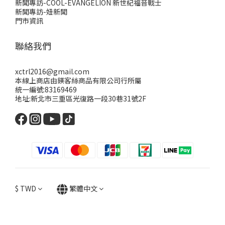
新聞專訪-COOL-EVANGELION 新世紀福音戰士
新聞專訪-妞新聞
門市資訊
聯絡我們
xctrl2016@gmail.com
本線上商店由鎂客絲商品有限公司行所屬
統一編號:83169469
地址:新北市三重區光復路一段30巷31號2F
$
TWD
繁體中文