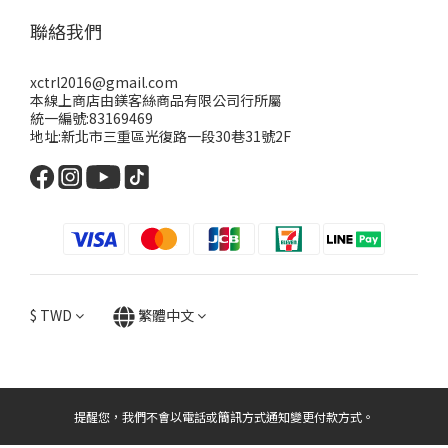
聯絡我們
xctrl2016@gmail.com
本線上商店由鎂客絲商品有限公司行所屬
統一編號:83169469
地址:新北市三重區光復路一段30巷31號2F
$
TWD
繁體中文
提醒您，我們不會以電話或簡訊方式通知變更付款方式。