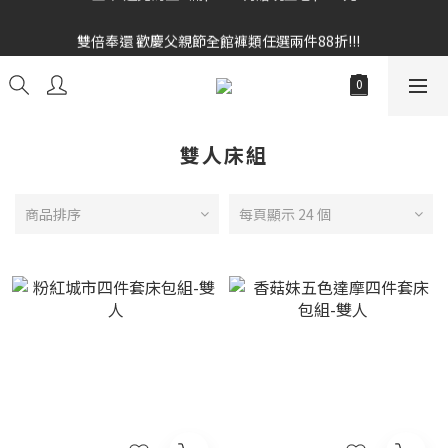
雙倍奉還 歡慶父親節全館褲類任選兩件88折!!!    
雙倍奉還 歡慶父親節全館褲類任選兩件88折!!!    
全館消費滿額$1680贈3D好野貓公仔(絲綢鐵黑) 滿額$2499贈達摩
金幣 送完為止!  滿$3000再贈現金卷$300元
雙倍奉還 歡慶父親節全館褲類任選兩件88折!!!    
雙人床組
商品排序
每頁顯示 24 個