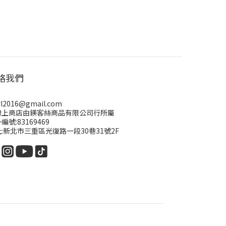
絡我們
rl2016@gmail.com
線上商店由鎂客絲商品有限公司行所屬
編號:83169469
:新北市三重區光復路一段30巷31號2F