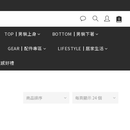
0再贈現金卷$300元
TOP┃男裝上身
BOTTOM┃男裝下著
GEAR┃配件專區
LIFESTYLE┃居家生活
質感好禮
商品排序
每頁顯示 24 個