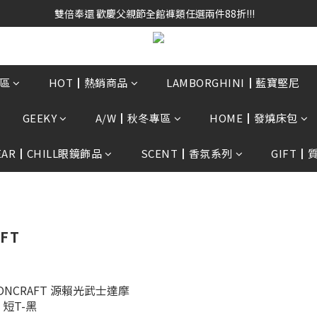
雙倍奉還 歡慶父親節全館褲類任選兩件88折!!!    
雙倍奉還 歡慶父親節全館褲類任選兩件88折!!!    
0贈3D好野貓公仔(絲綢鐵黑) 滿額$2499贈達摩金幣 送完為止!  滿$300
雙倍奉還 歡慶父親節全館褲類任選兩件88折!!!    
區
HOT┃熱銷商品
LAMBORGHINI┃藍寶堅尼
GEEKY
A/W┃秋冬專區
HOME┃發燒床包
EAR┃CHILL眼鏡飾品
SCENT┃香氛系列
GIFT┃
FT