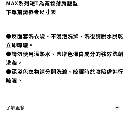
MAX系列短T為寬鬆落肩版型
下單前請參考尺寸表
●反面套洗衣袋、不浸泡洗滌、洗後請脫水脫乾
立即晾曬。
●請勿使用溫熱水、含增色漂白成分的強效洗劑
洗滌。
●深淺色衣物請分開洗滌、晾曬時於陰暗處進行
晾曬。
了解更多