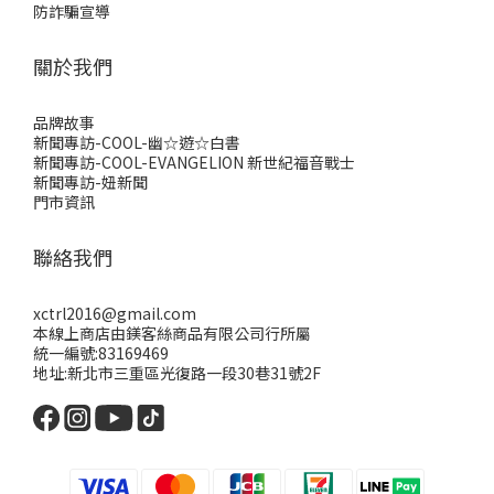
防詐騙宣導
關於我們
品牌故事
新聞專訪-COOL-幽☆遊☆白書
新聞專訪-COOL-EVANGELION 新世紀福音戰士
新聞專訪-妞新聞
門市資訊
聯絡我們
xctrl2016@gmail.com
本線上商店由鎂客絲商品有限公司行所屬
統一編號:83169469
地址:新北市三重區光復路一段30巷31號2F