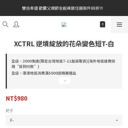
雙倍奉還 歡慶父親節全館褲類任選兩件88折!!!    
雙倍奉還 歡慶父親節全館褲類任選兩件88折!!!    
全館消費滿額$1680贈3D好野貓公仔(絲綢鐵黑) 滿額$2499贈達摩
金幣 送完為止!  滿$3000再贈現金卷$300元
雙倍奉還 歡慶父親節全館褲類任選兩件88折!!!    
XCTRL 逆境綻放的花朵變色短T-白
全店，2000免運(限定台灣地區7-11超商取貨)(海外地區運費採
用“貨到付款”)
全店，港澳地區消費滿5000送精美贈品
NT$980
尺寸