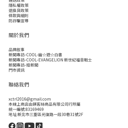
運送政策
隱私權政策
退換貨政策
條款與細則
防詐騙宣導
關於我們
品牌故事
新聞專訪-COOL-幽☆遊☆白書
新聞專訪-COOL-EVANGELION 新世紀福音戰士
新聞專訪-妞新聞
門市資訊
聯絡我們
xctrl2016@gmail.com
本線上商店由鎂客絲商品有限公司行所屬
統一編號:83169469
地址:新北市三重區光復路一段30巷31號2F