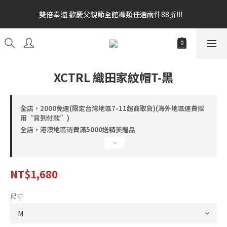
雙倍奉還 歡慶父親節全館褲類任選兩件88折!!!    
雙倍奉還 歡慶父親節全館褲類任選兩件88折!!!    
全館消費滿額$1680贈3D好野貓公仔(絲綢鐵黑) 滿額$2499贈達摩
金幣 送完為止!  滿$3000再贈現金卷$300元
雙倍奉還 歡慶父親節全館褲類任選兩件88折!!!    
XCTRL 織田家紋帽T-黑
全店，2000免運(限定台灣地區7-11超商取貨)(海外地區運費採
用“貨到付款”)
全店，港澳地區消費滿5000送精美贈品
NT$1,680
尺寸