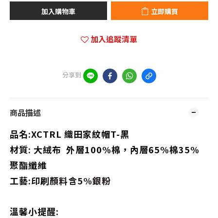
加入購物車
立即購買
加入追蹤清單
分享到
商品描述
品名:XCTRL 織田家紋帽T-黑
材質: 大絨布 外層100%棉，內層65%棉35%
聚酯纖維
工藝
:印刷
顏料含5%銀粉
溫馨小提醒: