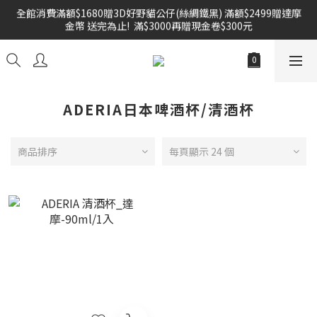
全館消費滿額$1680贈3D好野貓公仔(絲綢鐵黑) 滿額$2499贈達摩
雙倍奉還 歡慶父親節全館褲類任選兩件88折!!!    
金幣 送完為止!  滿$3000再贈現金卷$300元
雙倍奉還 歡慶父親節全館褲類任選兩件88折!!!    
ADERIA日本啤酒杯/清酒杯
商品排序
每頁顯示 24 個