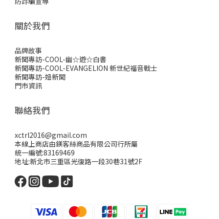
防詐騙宣導
關於我們
品牌故事
新聞專訪-COOL-幽☆遊☆白書
新聞專訪-COOL-EVANGELION 新世紀福音戰士
新聞專訪-妞新聞
門市資訊
聯絡我們
xctrl2016@gmail.com
本線上商店由鎂客絲商品有限公司行所屬
統一編號:83169469
地址:新北市三重區光復路一段30巷31號2F