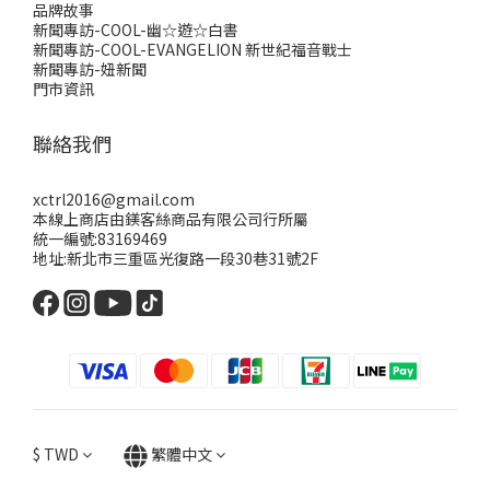
品牌故事
新聞專訪-COOL-幽☆遊☆白書
新聞專訪-COOL-EVANGELION 新世紀福音戰士
新聞專訪-妞新聞
門市資訊
聯絡我們
xctrl2016@gmail.com
本線上商店由鎂客絲商品有限公司行所屬
統一編號:83169469
地址:新北市三重區光復路一段30巷31號2F
$
TWD
繁體中文