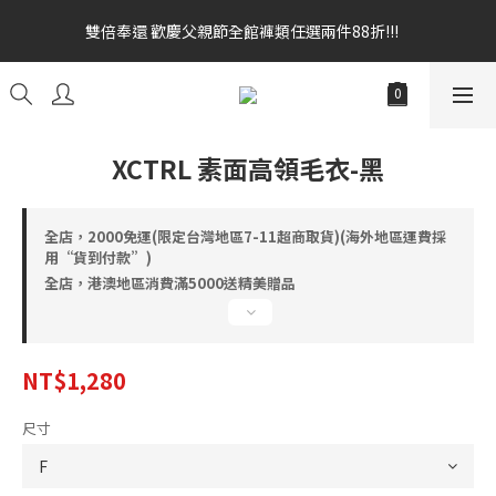
雙倍奉還 歡慶父親節全館褲類任選兩件88折!!!    
雙倍奉還 歡慶父親節全館褲類任選兩件88折!!!    
全館消費滿額$1680贈3D好野貓公仔(絲綢鐵黑) 滿額$2499贈達摩
金幣 送完為止!  滿$3000再贈現金卷$300元
雙倍奉還 歡慶父親節全館褲類任選兩件88折!!!    
XCTRL 素面高領毛衣-黑
全店，2000免運(限定台灣地區7-11超商取貨)(海外地區運費採
用“貨到付款”)
全店，港澳地區消費滿5000送精美贈品
NT$1,280
尺寸