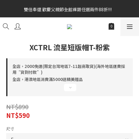
雙倍奉還 歡慶父親節全館褲類任選兩件88折!!!    
雙倍奉還 歡慶父親節全館褲類任選兩件88折!!!    
全館消費滿額$1680贈3D好野貓公仔(絲綢鐵黑) 滿額$2499贈達摩
金幣 送完為止!  滿$3000再贈現金卷$300元
雙倍奉還 歡慶父親節全館褲類任選兩件88折!!!    
XCTRL 流星短版帽T-粉紫
全店，2000免運(限定台灣地區7-11超商取貨)(海外地區運費採
用“貨到付款”)
全店，港澳地區消費滿5000送精美贈品
NT$890
NT$590
尺寸