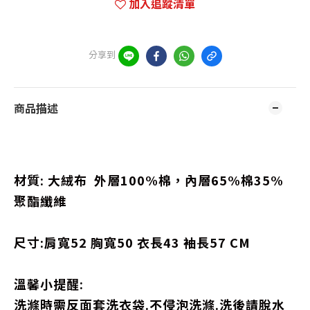
加入追蹤清單
分享到
商品描述
材質: 大絨布 外層100%棉，內層65%棉35%
聚酯纖維
尺寸:肩寬52 胸寬50 衣長43 袖長57 CM
溫馨小提醒:
洗滌時需反面套洗衣袋.不侵泡洗滌.洗後請脫水