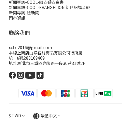
新聞專訪-COOL-幽☆遊☆白書
新聞專訪-COOL-EVANGELION 新世紀福音戰士
新聞專訪-妞新聞
門市資訊
聯絡我們
xctrl2016@gmail.com
本線上商店由鎂客絲商品有限公司行所屬
統一編號:83169469
地址:新北市三重區光復路一段30巷31號2F
$
TWD
繁體中文