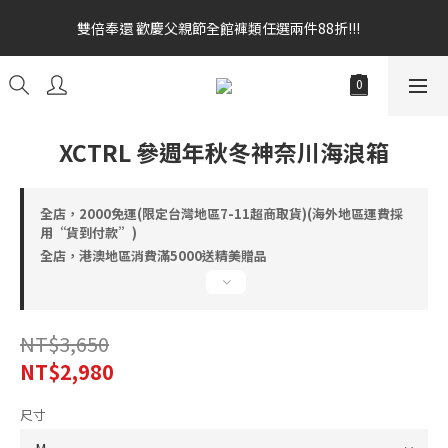
雙倍奉還 歡慶父親節全館褲類任選兩件88折!!!    
雙倍奉還 歡慶父親節全館褲類任選兩件88折!!!    
全館消費滿額$1680贈3D好野貓公仔(絲綢鐵黑) 滿額$2499贈達摩
金幣 送完為止!  滿$3000再贈現金卷$300元
雙倍奉還 歡慶父親節全館褲類任選兩件88折!!!    
XCTRL 參週年秋冬神奈川海浪箱
全店，2000免運(限定台灣地區7-11超商取貨)(海外地區運費採
用“貨到付款”)
全店，港澳地區消費滿5000送精美贈品
NT$3,650
NT$2,980
尺寸