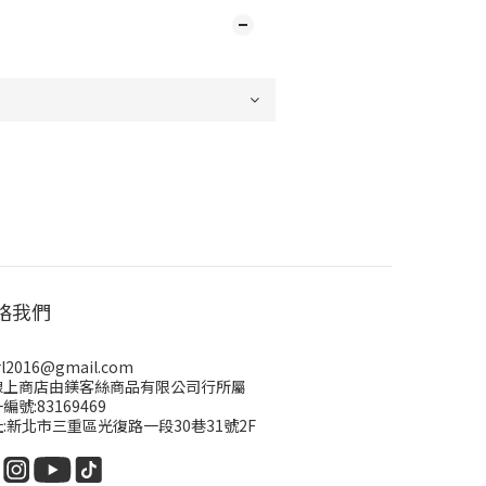
絡我們
rl2016@gmail.com
線上商店由鎂客絲商品有限公司行所屬
編號:83169469
:新北市三重區光復路一段30巷31號2F