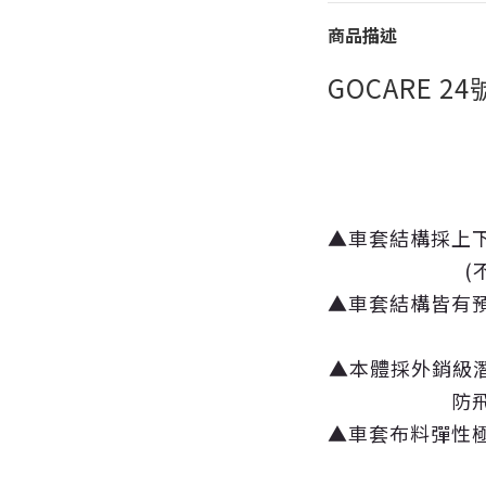
商品描述
GOCARE 2
▲車套結構採上
(
▲車套結構皆有
▲本體採外銷級
防
▲車套布料彈性