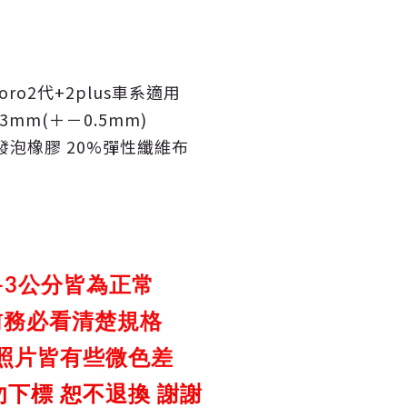
goro2代+2plus車系適用
 3mm(＋－0.5mm)
0%發泡橡膠 20%彈性纖維布
-3公分皆為正常
前務必看清楚規格
照片皆有些微色差
下標 恕不退換 謝謝