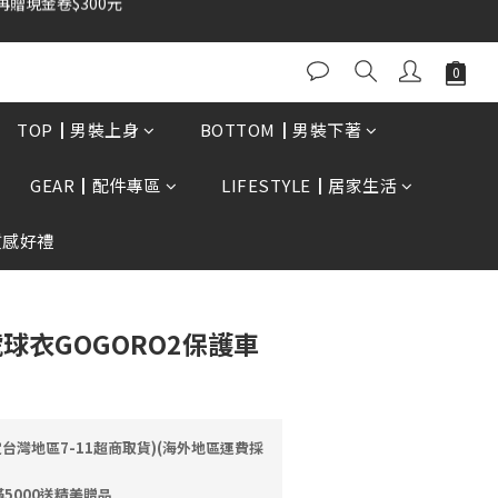
0再贈現金卷$300元
立即購買
TOP┃男裝上身
BOTTOM┃男裝下著
GEAR┃配件專區
LIFESTYLE┃居家生活
質感好禮
4號球衣GOGORO2保護車
定台灣地區7-11超商取貨)(海外地區運費採
5000送精美贈品