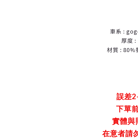
車系 : go
厚度 :
材質 : 8
誤差2
下單
實體與
在
意者請勿