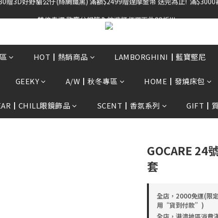
雙倍奉還 歡慶父親節全館褲類任選兩件88折!!!    
雙倍奉還 歡慶父親節全館褲類任選兩件88折!!!    
0贈3D好野貓公仔(絲綢鐵黑) 滿額$2499贈達摩金幣 送完為止!  滿$300
雙倍奉還 歡慶父親節全館褲類任選兩件88折!!!    
區
HOT┃熱銷商品
LAMBORGHINI┃藍寶堅尼
GEEKY
A/W┃秋冬專區
HOME┃發燒床包
EAR┃CHILL眼鏡飾品
SCENT┃香氛系列
GIFT┃
GOCARE 2
套
全店，2000免運(限
用“貨到付款”)
全店，港澳地區消費滿