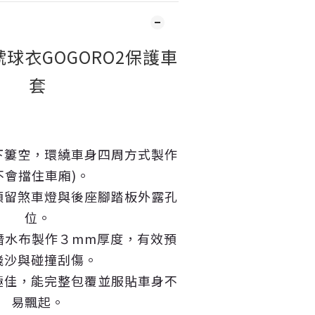
4號球衣GOGORO2保護車
套
下簍空，環繞車身四周方式製作
不會擋住車廂)。
預留煞車燈與後座腳踏板外露孔
位。
潛水布製作３mm厚度，有效預
飛沙與碰撞刮傷。
極佳，能完整包覆並服貼車身不
易飄起。