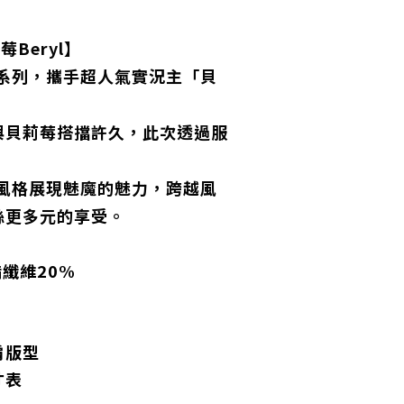
莉莓Beryl】
名系列，攜手超人氣實況主「貝
與貝莉莓搭擋許久，此次透過服
！
的風格展現魅魔的魅力，跨越風
絲更多元的享受。
酯纖維20%
肩版型
寸表