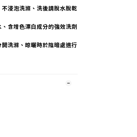
、不浸泡洗滌、洗後請脫水脫乾
水、含增色漂白成分的強效洗劑
分開洗滌、晾曬時於陰暗處進行