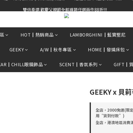
雙倍奉還 歡慶父親節全館褲類任選兩件88折!!!    
雙倍奉還 歡慶父親節全館褲類任選兩件88折!!!    
0贈3D好野貓公仔(絲綢鐵黑) 滿額$2499贈達摩金幣 送完為止!  滿$300
雙倍奉還 歡慶父親節全館褲類任選兩件88折!!!    
區
HOT┃熱銷商品
LAMBORGHINI┃藍寶堅尼
GEEKY
A/W┃秋冬專區
HOME┃發燒床包
EAR┃CHILL眼鏡飾品
SCENT┃香氛系列
GIFT┃
GEEKY x 
全店，2000免運(限
用“貨到付款”)
全店，港澳地區消費滿