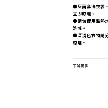
●反面套洗衣袋
立即晾曬。
●請勿使用溫熱
洗滌。
●深淺色衣物請
晾曬。
了解更多