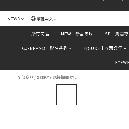
全館消費滿額$168
$
TWD
繁體中文
所有商品
NEW┃新品專區
SP┃驚喜專
CO-BRAND┃聯名系列
FIGURE┃收藏公仔
EYEW
全部商品
/
GEEKY
/
貝莉莓BERYL