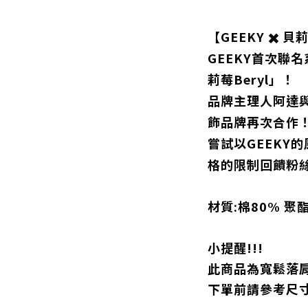
【GEEKY ✖️ 貝
GEEKY首次聯
莉莓Beryl」！
品牌主理人阿達
飾品牌再次合作
嘗試以GEEKY
格的限制回饋粉
材質:棉80% 聚
小提醒!!!
此商品為寬鬆落
下單前請參考尺