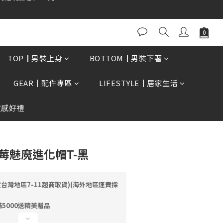
0再贈現金卷$300元
TOP┃男裝上身
BOTTOM┃男裝下著
GEAR┃配件專區
LIFESTYLE┃居家生活
質感好禮
貝莉莓魅魔進化帽T-黑
定台灣地區7-11超商取貨)(海外地區運費採
5000送精美贈品