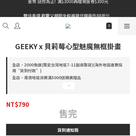
雙倍奉還 歡慶父親節全館褲類任選兩件88折!!!    
雙倍奉還 歡慶父親節全館褲類任選兩件88折!!!    
GEEKY x 貝莉莓心型魅魔無框掛畫
全店，2000免運(限定台灣地區7-11超商取貨)(海外地區運費採
用“貨到付款”)
全店，港澳地區消費滿5000送精美贈品
NT$790
售完
貨到通知我