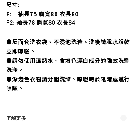
尺寸:
F: 袖長75 胸寬80 衣長80
F2:
袖長
78
胸寬
80
衣長
84
●反面套洗衣袋、不浸泡洗滌、洗後請脫水脫乾
立即晾曬。
●請勿使用溫熱水、含增色漂白成分的強效洗劑
洗滌。
●深淺色衣物請分開洗滌、晾曬時於陰暗處進行
晾曬。
了解更多