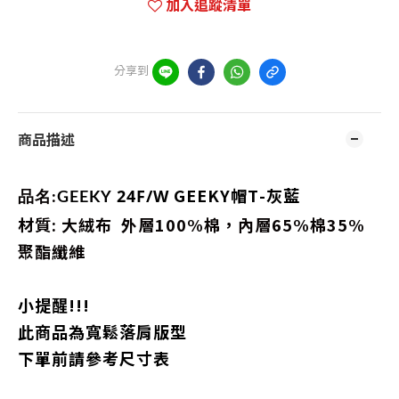
加入追蹤清單
分享到
商品描述
GEEKY帽T-
灰藍
24F/W
品名:
GEEKY
材質: 大絨布 外層100%棉，內層65%棉35%
聚酯纖維
小提醒!!!
此商品為寬鬆落肩版型
下單前請參考尺寸表