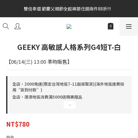
雙倍奉還 歡慶父親節全館褲類任選兩件88折!!!    
雙倍奉還 歡慶父親節全館褲類任選兩件88折!!!    
全館消費滿額$1680贈3D好野貓公仔(絲綢鐵黑) 滿額$2499贈達摩
金幣 送完為止!  滿$3000再贈現金卷$300元
雙倍奉還 歡慶父親節全館褲類任選兩件88折!!!    
GEEKY 高敏感人格系列G4短T-白
【06/14(三) 13:00 準時販售】
全店，2000免運(限定台灣地區7-11超商取貨)(海外地區運費採
用“貨到付款”)
全店，港澳地區消費滿5000送精美贈品
NT$780
顏色