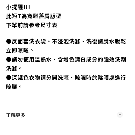
小提醒!!!
此短T為寬鬆落肩版型
下單前請參考尺寸表
●反面套洗衣袋、不浸泡洗滌、洗後請脫水脫乾
立即晾曬。
●請勿使用溫熱水、含增色漂白成分的強效洗劑
洗滌。
●深淺色衣物請分開洗滌、晾曬時於陰暗處進行
晾曬。
了解更多