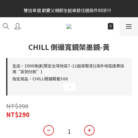
雙倍奉還 歡慶父親節全館褲類任選兩件88折!!!    
雙倍奉還 歡慶父親節全館褲類任選兩件88折!!!    
全館消費滿額$1680贈3D好野貓公仔(絲綢鐵黑) 滿額$2499贈達摩
金幣 送完為止!  滿$3000再贈現金卷$300元
雙倍奉還 歡慶父親節全館褲類任選兩件88折!!!    
CHILL 側邊寬鏡架墨鏡-黃
全店，2000免運(限定台灣地區7-11超商取貨)(海外地區運費採
用“貨到付款”)
指定商品，CHILL眼鏡兩隻500
NT$390
NT$290