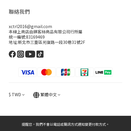
聯絡我們
xctrl2016@gmail.com
本線上商店由鎂客絲商品有限公司行所屬
統一編號:83169469
地址:新北市三重區光復路一段30巷31號2F
$
TWD
繁體中文
提醒您，我們不會以電話或簡訊方式通知變更付款方式。