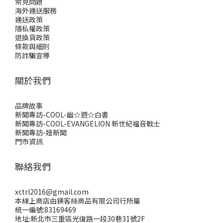
常見問題
海外運送服務
運送政策
隱私權政策
退換貨政策
條款與細則
防詐騙宣導
關於我們
品牌故事
新聞專訪-COOL-幽☆遊☆白書
新聞專訪-COOL-EVANGELION 新世紀福音戰士
新聞專訪-妞新聞
門市資訊
聯絡我們
xctrl2016@gmail.com
本線上商店由鎂客絲商品有限公司行所屬
統一編號:83169469
地址:新北市三重區光復路一段30巷31號2F