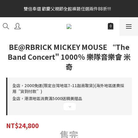
雙倍奉還 歡慶父親節全館褲類任選兩件88折!!!    
雙倍奉還 歡慶父親節全館褲類任選兩件88折!!!    
全館消費滿額$1680贈3D好野貓公仔(絲綢鐵黑) 滿額$2499贈達摩
金幣 送完為止!  滿$3000再贈現金卷$300元
雙倍奉還 歡慶父親節全館褲類任選兩件88折!!!    
BE@RBRICK MICKEY MOUSE “The
Band Concert" 1000％ 樂隊音樂會 米
奇
全店，2000免運(限定台灣地區7-11超商取貨)(海外地區運費採
用“貨到付款”)
全店，港澳地區消費滿5000送精美贈品
NT$24,800
售完