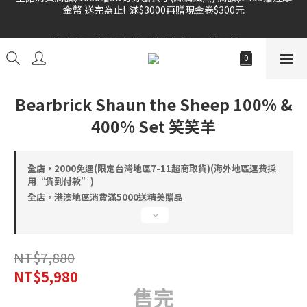
金幣 送完為止!  滿$3000再贈現金卷$300元
雙倍奉還 歡慶父親節全館褲類任選兩件88折!!!    
雙倍奉還 歡慶父親節全館褲類任選兩件88折!!!    
Bearbrick Shaun the Sheep 100% &
400% Set 笑笑羊
全店，2000免運(限定台灣地區7-11超商取貨)(海外地區運費採
用“貨到付款”)
全店，港澳地區消費滿5000送精美贈品
NT$7,880
NT$5,980
售完