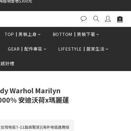
TOP┃男裝上身
BOTTOM┃男裝下著
GEAR┃配件專區
LIFESTYLE┃居家生活
質感好禮
dy Warhol Marilyn
 1000% 安迪沃荷x瑪麗蓮
定台灣地區7-11超商取貨)(海外地區運費採