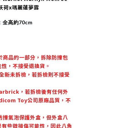
安迪沃荷x瑪麗蓮夢露
：全高約70cm
屬於商品的一部分，拆除防撞包
能性，不接受退換貨。
ck 為全新未拆檢，若拆檢則不接受
earbrick，若拆檢後有任何外
icom Toy公司原廠品質，不
覆防撞氣泡保護外盒，但外盒八
是有些微損傷可能性，因此八角