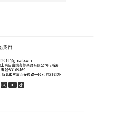
絡我們
rl2016@gmail.com
線上商店由鎂客絲商品有限公司行所屬
編號:83169469
:新北市三重區光復路一段30巷31號2F