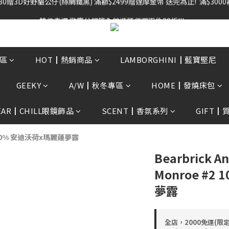
雙倍奉還 歡慶父親節全館褲類任選兩件88折!!!    
雙倍奉還 歡慶父親節全館褲類任選兩件88折!!!    
區
HOT┃熱銷商品
LAMBORGHINI┃藍寶堅尼
GEEKY
A/W┃秋冬專區
HOME┃發燒床包
EAR┃CHILL眼鏡飾品
SCENT┃香氛系列
GIFT┃
#2 1000% 安迪沃荷x瑪麗蓮夢露
Bearbrick An
Monroe #2
夢露
全店，2000免運(限