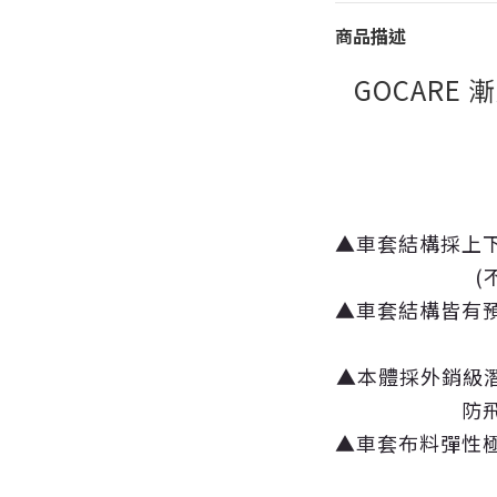
商品描述
GOCARE 
▲車套結構採上
(
▲車套結構皆有
▲本體採外銷級
防
▲車套布料彈性