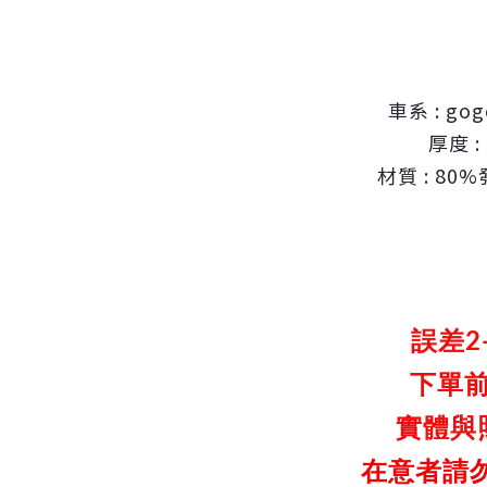
車系 : go
厚度 :
材質 : 8
誤差2
下單
實體與
在
意者請勿