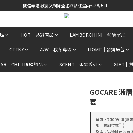
雙倍奉還 歡慶父親節全館褲類任選兩件88折!!!    
雙倍奉還 歡慶父親節全館褲類任選兩件88折!!!    
0贈3D好野貓公仔(絲綢鐵黑) 滿額$2499贈達摩金幣 送完為止!  滿$300
雙倍奉還 歡慶父親節全館褲類任選兩件88折!!!    
區
HOT┃熱銷商品
LAMBORGHINI┃藍寶堅尼
GEEKY
A/W┃秋冬專區
HOME┃發燒床包
EAR┃CHILL眼鏡飾品
SCENT┃香氛系列
GIFT┃
GOCARE 漸
套
全店，2000免運(限
用“貨到付款”)
全店，港澳地區消費滿