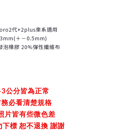
goro2代+2plus車系適用
 3mm(＋－0.5mm)
0%發泡橡膠 20%彈性纖維布
-3公分皆為正常
前務必看清楚規格
照片皆有些微色差
下標 恕不退換 謝謝