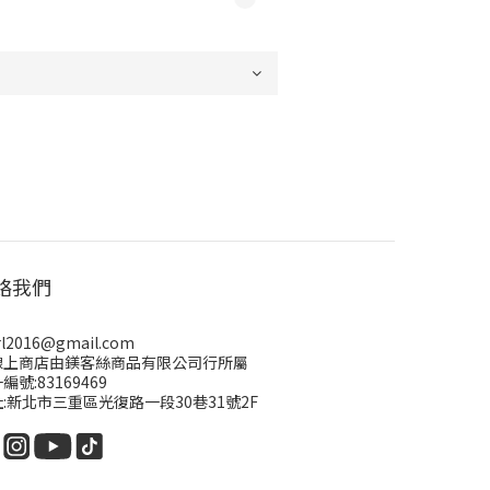
絡我們
rl2016@gmail.com
線上商店由鎂客絲商品有限公司行所屬
編號:83169469
:新北市三重區光復路一段30巷31號2F