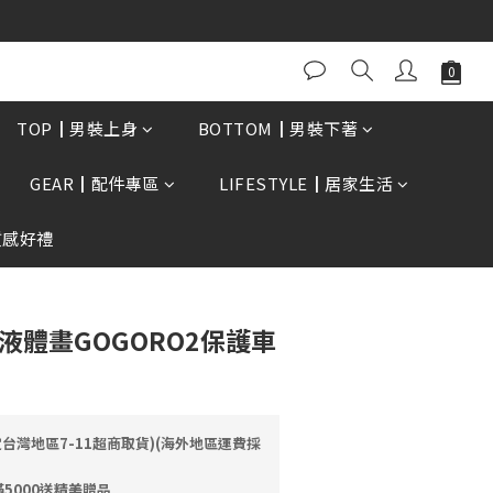
0再贈現金卷$300元
立即購買
TOP┃男裝上身
BOTTOM┃男裝下著
GEAR┃配件專區
LIFESTYLE┃居家生活
質感好禮
層液體畫GOGORO2保護車
定台灣地區7-11超商取貨)(海外地區運費採
5000送精美贈品