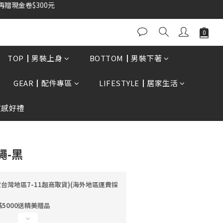
TOP┃男裝上身
BOTTOM┃男裝下著
GEAR┃配件專區
LIFESTYLE┃居家生活
質感好禮
繩-黑
定台灣地區7-11超商取貨)(海外地區運費採
5000送精美贈品