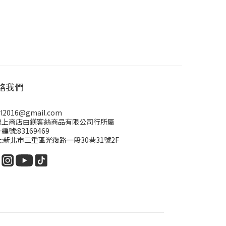
絡我們
rl2016@gmail.com
線上商店由鎂客絲商品有限公司行所屬
編號:83169469
:新北市三重區光復路一段30巷31號2F