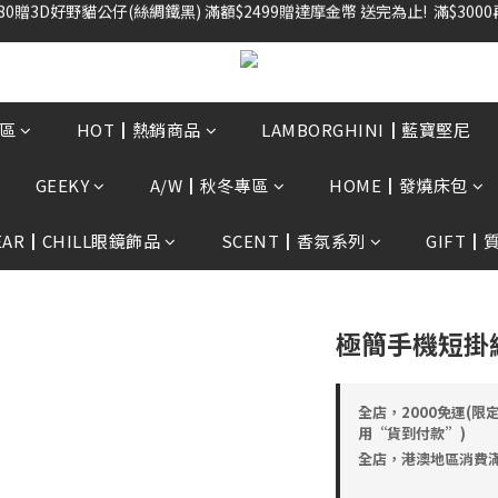
雙倍奉還 歡慶父親節全館褲類任選兩件88折!!!    
雙倍奉還 歡慶父親節全館褲類任選兩件88折!!!    
區
HOT┃熱銷商品
LAMBORGHINI┃藍寶堅尼
GEEKY
A/W┃秋冬專區
HOME┃發燒床包
EAR┃CHILL眼鏡飾品
SCENT┃香氛系列
GIFT┃
極簡手機短掛
全店，2000免運(限
用“貨到付款”)
全店，港澳地區消費滿