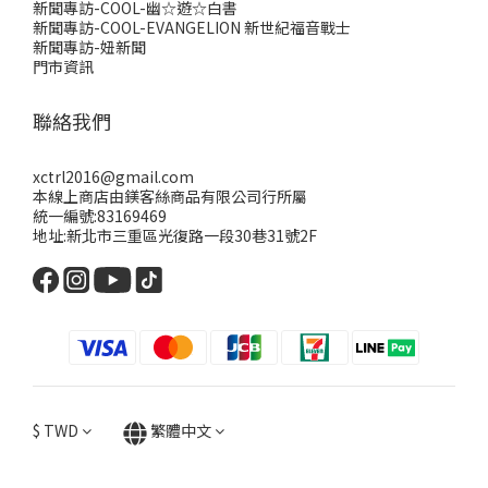
新聞專訪-COOL-幽☆遊☆白書
新聞專訪-COOL-EVANGELION 新世紀福音戰士
新聞專訪-妞新聞
門市資訊
聯絡我們
xctrl2016@gmail.com
本線上商店由鎂客絲商品有限公司行所屬
統一編號:83169469
地址:新北市三重區光復路一段30巷31號2F
$
TWD
繁體中文