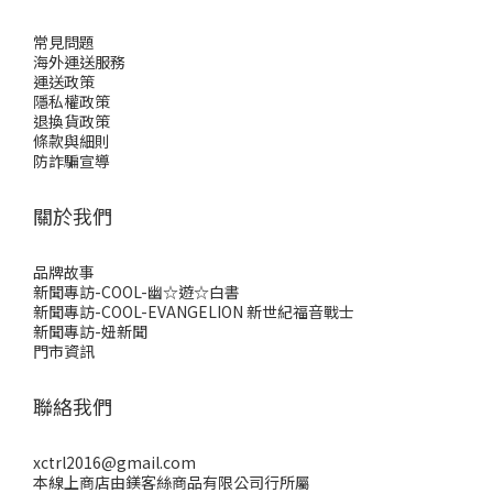
常見問題
海外運送服務
運送政策
隱私權政策
退換貨政策
條款與細則
防詐騙宣導
關於我們
品牌故事
新聞專訪-COOL-幽☆遊☆白書
新聞專訪-COOL-EVANGELION 新世紀福音戰士
新聞專訪-妞新聞
門市資訊
聯絡我們
xctrl2016@gmail.com
本線上商店由鎂客絲商品有限公司行所屬