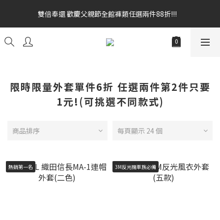
雙倍奉還 歡慶父親節全館褲類任選兩件88折!!!    
雙倍奉還 歡慶父親節全館褲類任選兩件88折!!!    
全館消費滿額$1680贈3D好野貓公仔(絲綢鐵黑) 滿額$2499贈達摩
金幣 送完為止!  滿$3000再贈現金卷$300元
雙倍奉還 歡慶父親節全館褲類任選兩件88折!!!    
限時限量外套單件6折 任選兩件第2件只要
1元!(可挑選不同款式)
商品排序
每頁顯示 24 個
熱銷第一名
3M反光機車族必備