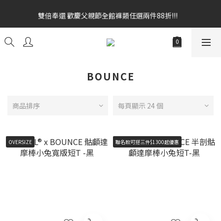
雙倍奉還 歡慶父親節全館褲類任選兩件88折!!!    
雙倍奉還 歡慶父親節全館褲類任選兩件88折!!!    
全館消費滿額$1680贈3D好野貓公仔(絲綢鐵黑) 滿額$2499贈達摩
金幣 送完為止!  滿$3000再贈現金卷$300元
雙倍奉還 歡慶父親節全館褲類任選兩件88折!!!    
BOUNCE
商品排序
每頁顯示 24 個
OVERSIZE
聯名款可搭三件$1300起優惠