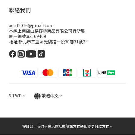
聯絡我們
xctrl2016@gmail.com
本線上商店由鎂客絲商品有限公司行所屬
統一編號:83169469
地址:新北市三重區光復路一段30巷31號2F
$
TWD
繁體中文
提醒您，我們不會以電話或簡訊方式通知變更付款方式。