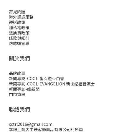
常見問題
海外運送服務
運送政策
隱私權政策
退換貨政策
條款與細則
防詐騙宣導
關於我們
品牌故事
新聞專訪-COOL-幽☆遊☆白書
新聞專訪-COOL-EVANGELION 新世紀福音戰士
新聞專訪-妞新聞
門市資訊
聯絡我們
xctrl2016@gmail.com
本線上商店由鎂客絲商品有限公司行所屬