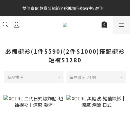
雙倍奉還 歡慶父親節全館褲類任選兩件88折!!!    
雙倍奉還 歡慶父親節全館褲類任選兩件88折!!!    
全館消費滿額$1680贈3D好野貓公仔(絲綢鐵黑) 滿額$2499贈達摩
金幣 送完為止!  滿$3000再贈現金卷$300元
雙倍奉還 歡慶父親節全館褲類任選兩件88折!!!    
必備襯衫(1件$590)(2件$1000)搭配襯衫
短褲$1280
商品排序
每頁顯示 24 個