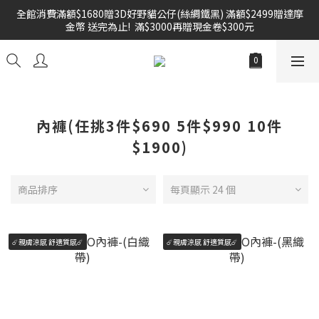
全館消費滿額$1680贈3D好野貓公仔(絲綢鐵黑) 滿額$2499贈達摩
雙倍奉還 歡慶父親節全館褲類任選兩件88折!!!    
金幣 送完為止!  滿$3000再贈現金卷$300元
雙倍奉還 歡慶父親節全館褲類任選兩件88折!!!    
內褲(任挑3件$690 5件$990 10件
$1900)
商品排序
每頁顯示 24 個
☄️親膚涼感 舒適質感☄️
☄️親膚涼感 舒適質感☄️