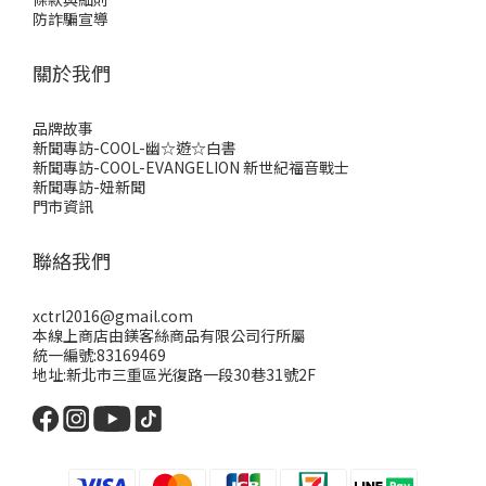
防詐騙宣導
關於我們
品牌故事
新聞專訪-COOL-幽☆遊☆白書
新聞專訪-COOL-EVANGELION 新世紀福音戰士
新聞專訪-妞新聞
門市資訊
聯絡我們
xctrl2016@gmail.com
本線上商店由鎂客絲商品有限公司行所屬
統一編號:83169469
地址:新北市三重區光復路一段30巷31號2F