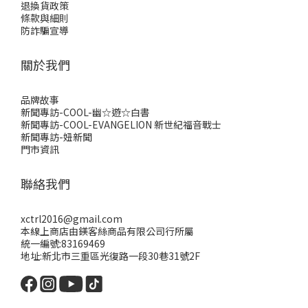
退換貨政策
條款與細則
防詐騙宣導
關於我們
品牌故事
新聞專訪-COOL-幽☆遊☆白書
新聞專訪-COOL-EVANGELION 新世紀福音戰士
新聞專訪-妞新聞
門市資訊
聯絡我們
xctrl2016@gmail.com
本線上商店由鎂客絲商品有限公司行所屬
統一編號:83169469
地址:新北市三重區光復路一段30巷31號2F