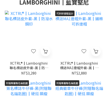
LAMBORGHINI┃藍寶堅尼
可拆卸連帽設計
XCTRL®┃Lamborghini
XCTRL®┃Lamborghini
聯名標誌皮外套-黑┃防潑
標誌MA1連帽外套-黑┃鋪
水 鋼印
棉 可拆連帽
NT$3,280
NT$2,880
附贈專屬聯名鑰匙圈
附贈專屬聯名鑰匙圈