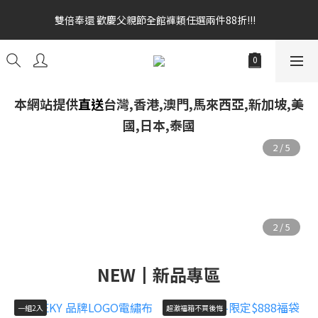
全館消費滿額$1680贈3D好野貓公仔(絲綢鐵黑) 滿額$2499贈達摩
雙倍奉還 歡慶父親節全館褲類任選兩件88折!!!    
金幣 送完為止!  滿$3000再贈現金卷$300元
雙倍奉還 歡慶父親節全館褲類任選兩件88折!!!    
本網站提供
直送
台灣,香港,澳門,馬來西亞,新加坡,美
國,日本,泰國
NEW┃新品專區
一組2入
超激福箱不買後悔