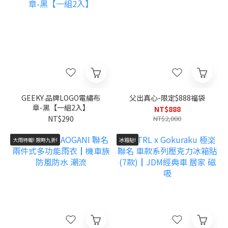
GEEKY 品牌LOGO電繡布
父出真心-限定$888福袋
章-黑【一組2入】
NT$888
NT$290
NT$2,000
大雨特報! 限時九折!
冰箱貼!