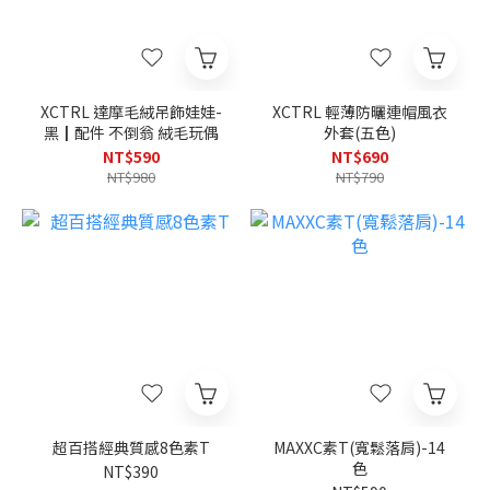
XCTRL 達摩毛絨吊飾娃娃-
XCTRL 輕薄防曬連帽風衣
黑┃配件 不倒翁 絨毛玩偶
外套(五色)
NT$590
NT$690
NT$980
NT$790
超百搭經典質感8色素T
MAXXC素T(寬鬆落肩)-14
色
NT$390