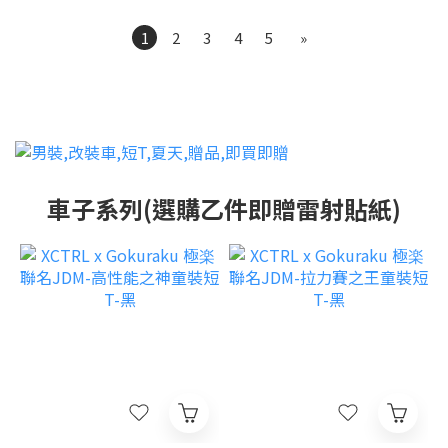
1
2
3
4
5
»
車子系列(選購乙件即贈雷射貼紙)