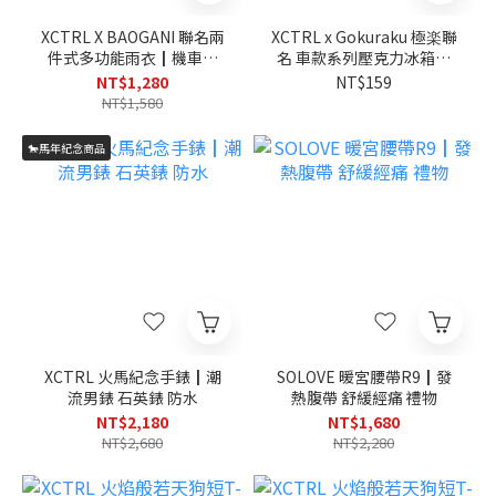
XCTRL X BAOGANI 聯名兩
XCTRL x Gokuraku 極楽聯
件式多功能雨衣┃機車族
名 車款系列壓克力冰箱貼
防風防水 潮流
(7款)┃JDM經典車 居家 磁
NT$1,280
NT$159
吸
NT$1,580
🐎馬年紀念商品
XCTRL 火馬紀念手錶┃潮
SOLOVE 暖宮腰帶R9┃發
流男錶 石英錶 防水
熱腹帶 舒緩經痛 禮物
NT$2,180
NT$1,680
NT$2,680
NT$2,280