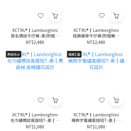
XCTRL®┃Lamborghini
XCTRL®┃Lamborghini
簽名標誌牛仔褲-黑(附贈聯
經典徽章牛仔褲(附贈聯名
名鑰匙圈)┃硬挺 顯瘦
鑰匙圈)┃硬挺 顯瘦
NT$2,480
NT$2,480
麂皮絨up
電繡工藝
XCTRL®┃Lamborghini
XCTRL®┃Lamborghini
毛巾繡標誌寬版短T-黑┃麂
橫跨字電繡寬版短T-黑┃繡
皮絨 金線繡花設計
花設計
NT$1,080
NT$1,080