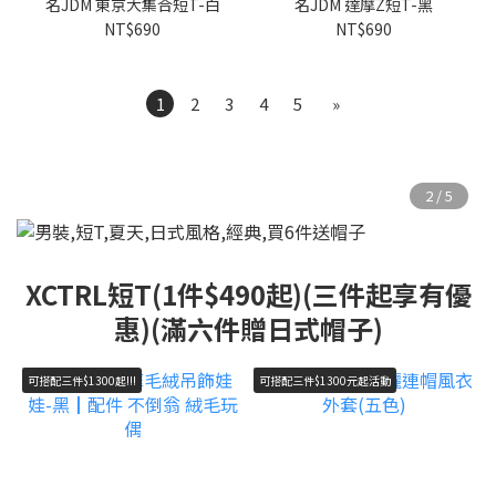
名JDM 東京大集合短T-白
名JDM 達摩Z短T-黑
NT$690
NT$690
1
2
3
4
5
»
XCTRL短T(1件$490起)(三件起享有優
惠)(滿六件贈日式帽子)
可搭配三件$1300起!!!
可搭配三件$1300元起活動