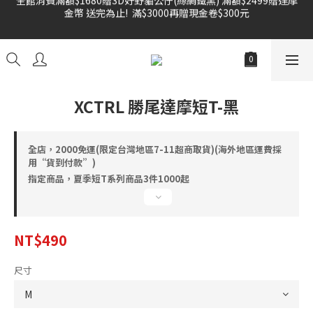
金幣 送完為止!  滿$3000再贈現金卷$300元
雙倍奉還 歡慶父親節全館褲類任選兩件88折!!!    
雙倍奉還 歡慶父親節全館褲類任選兩件88折!!!    
XCTRL 勝尾達摩短T-黑
全店，2000免運(限定台灣地區7-11超商取貨)(海外地區運費採
用“貨到付款”)
指定商品，夏季短T系列商品3件1000起
NT$490
尺寸