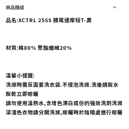
商品描述
品名:XCTRL 25SS 勝尾達摩短T-黑
材質:棉80% 聚酯纖維20%
溫馨小提醒:
洗滌時需反面套洗衣袋.不侵泡洗滌.洗後請脫水
脫乾立即晾曬
請勿使用溫熱水,含增色漂白成份的強效洗劑洗滌
深淺色衣物請分開洗滌,晾曬時於陰暗處進行晾曬