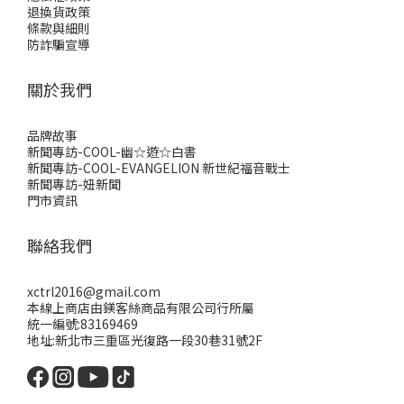
退換貨政策
條款與細則
防詐騙宣導
關於我們
品牌故事
新聞專訪-COOL-幽☆遊☆白書
新聞專訪-COOL-EVANGELION 新世紀福音戰士
新聞專訪-妞新聞
門市資訊
聯絡我們
xctrl2016@gmail.com
本線上商店由鎂客絲商品有限公司行所屬
統一編號:83169469
地址:新北市三重區光復路一段30巷31號2F