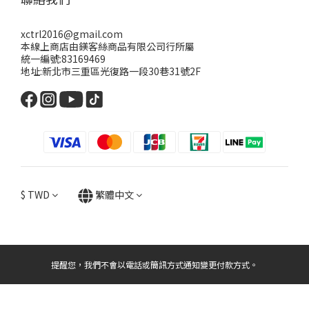
xctrl2016@gmail.com
本線上商店由鎂客絲商品有限公司行所屬
統一編號:83169469
地址:新北市三重區光復路一段30巷31號2F
$
TWD
繁體中文
提醒您，我們不會以電話或簡訊方式通知變更付款方式。
立即購買