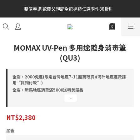
雙倍奉還 歡慶父親節全館褲類任選兩件88折!!!    
雙倍奉還 歡慶父親節全館褲類任選兩件88折!!!    
全館消費滿額$1680贈3D好野貓公仔(絲綢鐵黑) 滿額$2499贈達摩
金幣 送完為止!  滿$3000再贈現金卷$300元
雙倍奉還 歡慶父親節全館褲類任選兩件88折!!!    
MOMAX UV-Pen 多用途隨身消毒筆
(QU3)
全店，2000免運(限定台灣地區7-11超商取貨)(海外地區運費採
用“貨到付款”)
全店，新馬地區消費滿5000送精美贈品
NT$2,380
顏色