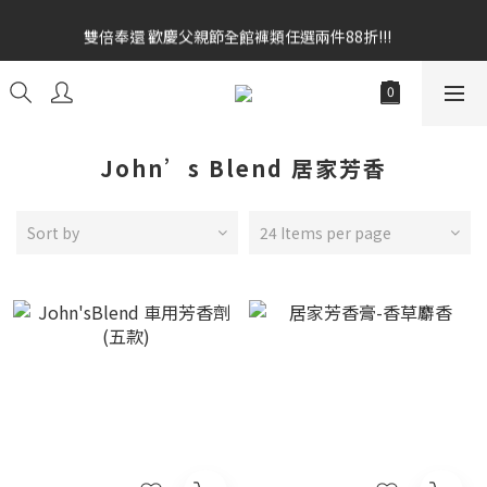
雙倍奉還 歡慶父親節全館褲類任選兩件88折!!!    
雙倍奉還 歡慶父親節全館褲類任選兩件88折!!!    
全館消費滿額$1680贈3D好野貓公仔(絲綢鐵黑) 滿額$2499贈達摩
金幣 送完為止!  滿$3000再贈現金卷$300元
雙倍奉還 歡慶父親節全館褲類任選兩件88折!!!    
John’s Blend 居家芳香
Sort by
24 Items per page