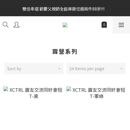
雙倍奉還 歡慶父親節全館褲類任選兩件88折!!!    
雙倍奉還 歡慶父親節全館褲類任選兩件88折!!!    
全館消費滿額$1680贈3D好野貓公仔(絲綢鐵黑) 滿額$2499贈達摩
金幣 送完為止!  滿$3000再贈現金卷$300元
雙倍奉還 歡慶父親節全館褲類任選兩件88折!!!    
露營系列
Sort by
24 Items per page