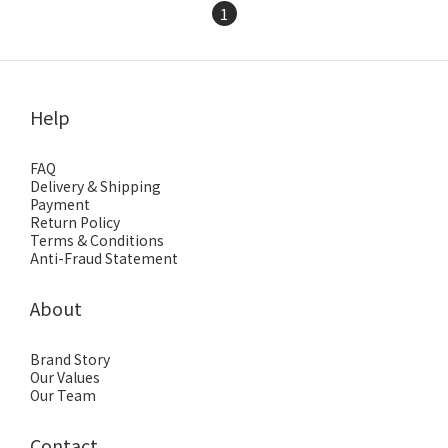
1
Help
FAQ
Delivery & Shipping
Payment
Return Policy
Terms & Conditions
Anti-Fraud Statement
About
Brand Story
Our Values
Our Team
Contact