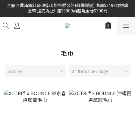
全館消費滿額$1680贈3D好野貓公仔(絲綢鐵黑) 滿額$2499贈達摩
金幣 送完為止!  滿$3000再贈現金卷$300元
雙倍奉還 歡慶父親節全館褲類任選兩件88折!!!    
雙倍奉還 歡慶父親節全館褲類任選兩件88折!!!    
毛巾
Sort by
24 Items per page