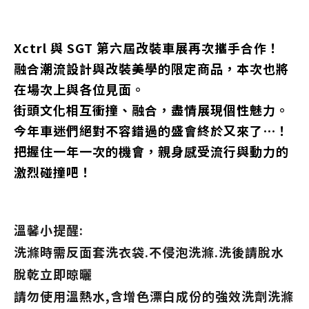
Xctrl 與 SGT 第六屆改裝車展再次攜手合作！
融合潮流設計與改裝美學的限定商品，本次也將
在場次上與各位見面。
街頭文化相互衝撞、融合，盡情展現個性魅力。
今年車迷們絕對不容錯過的盛會終於又來了⋯！
把握住一年一次的機會，親身感受流行與動力的
激烈碰撞吧！
溫馨小提醒:
洗滌時需反面套洗衣袋.不侵泡洗滌.洗後請脫水
脫乾立即晾曬
請勿使用溫熱水,含增色漂白成份的強效洗劑洗滌