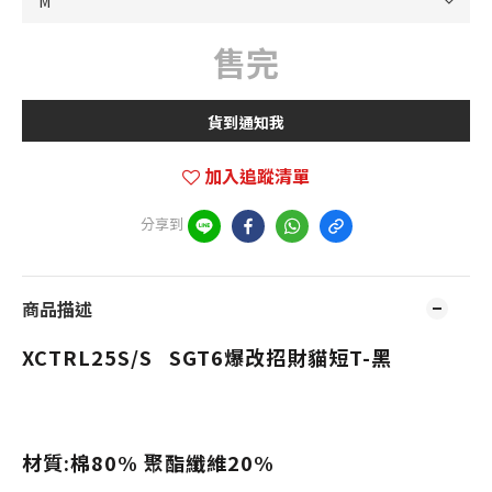
售完
貨到通知我
加入追蹤清單
分享到
商品描述
XCTRL25S/S SGT6爆改招財貓短T-黑
材質:棉80% 聚酯纖維20%