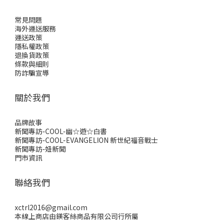
常見問題
海外運送服務
運送政策
隱私權政策
退換貨政策
條款與細則
防詐騙宣導
關於我們
品牌故事
新聞專訪-COOL-幽☆遊☆白書
新聞專訪-COOL-EVANGELION 新世紀福音戰士
新聞專訪-妞新聞
門市資訊
聯絡我們
xctrl2016@gmail.com
本線上商店由鎂客絲商品有限公司行所屬