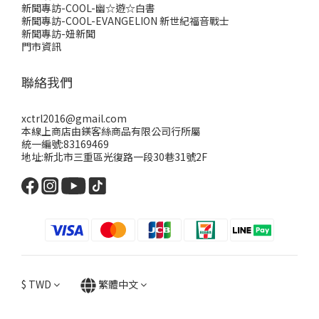
新聞專訪-COOL-幽☆遊☆白書
新聞專訪-COOL-EVANGELION 新世紀福音戰士
新聞專訪-妞新聞
門市資訊
聯絡我們
xctrl2016@gmail.com
本線上商店由鎂客絲商品有限公司行所屬
統一編號:83169469
地址:新北市三重區光復路一段30巷31號2F
$
TWD
繁體中文