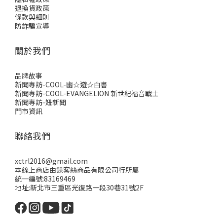
退換貨政策
條款與細則
防詐騙宣導
關於我們
品牌故事
新聞專訪-COOL-幽☆遊☆白書
新聞專訪-COOL-EVANGELION 新世紀福音戰士
新聞專訪-妞新聞
門市資訊
聯絡我們
xctrl2016@gmail.com
本線上商店由鎂客絲商品有限公司行所屬
統一編號:83169469
地址:新北市三重區光復路一段30巷31號2F