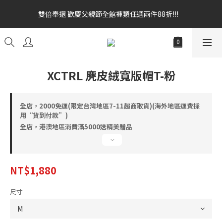
雙倍奉還 歡慶父親節全館褲類任選兩件88折!!!    
雙倍奉還 歡慶父親節全館褲類任選兩件88折!!!    
全館消費滿額$1680贈3D好野貓公仔(絲綢鐵黑) 滿額$2499贈達摩
金幣 送完為止!  滿$3000再贈現金卷$300元
雙倍奉還 歡慶父親節全館褲類任選兩件88折!!!    
XCTRL 麂皮絨寬版帽T-粉
全店，2000免運(限定台灣地區7-11超商取貨)(海外地區運費採
用“貨到付款”)
全店，港澳地區消費滿5000送精美贈品
NT$1,880
尺寸