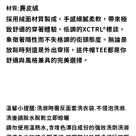
材質:
麂皮绒
採用絨面材質製成，手感細膩柔軟，帶來極
致舒適的穿著體驗。低調的XCTRL®標誌，
象徵著隨性而不失格調的街頭態度。無論是
放鬆時刻還是外出穿搭，這件帽TEE都是你
舒適與風格兼具的完美選擇。
溫馨小提醒:洗滌時需反面套洗衣袋.不侵泡洗滌.
洗後請脫水脫乾立即晾曬
請勿使用溫熱水,含增色漂白成份的強效洗劑洗滌