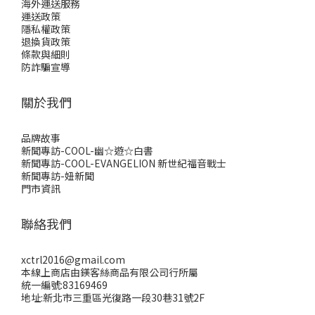
海外運送服務
運送政策
隱私權政策
退換貨政策
條款與細則
防詐騙宣導
關於我們
品牌故事
新聞專訪-COOL-幽☆遊☆白書
新聞專訪-COOL-EVANGELION 新世紀福音戰士
新聞專訪-妞新聞
門市資訊
聯絡我們
xctrl2016@gmail.com
本線上商店由鎂客絲商品有限公司行所屬
統一編號:83169469
地址:新北市三重區光復路一段30巷31號2F