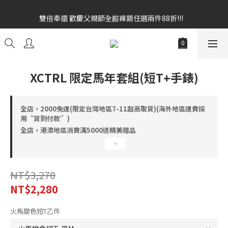
雙倍奉還 歡慶父親節全館褲類任選兩件88折!!!    
雙倍奉還 歡慶父親節全館褲類任選兩件88折!!!    
全館消費滿額$1680贈3D好野貓公仔(絲綢鐵黑) 滿額$2499贈達摩
金幣 送完為止!  滿$3000再贈現金卷$300元
雙倍奉還 歡慶父親節全館褲類任選兩件88折!!!    
XCTRL 限定馬年套組(短T+手錶)
全店，2000免運(限定台灣地區7-11超商取貨)(海外地區運費採
用“貨到付款”)
全店，港澳地區消費滿5000送精美贈品
NT$3,270
NT$2,280
火馬變色短T乙件