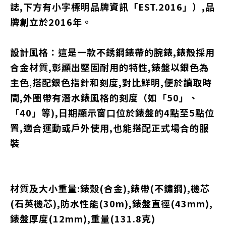
誌,下方有小字標明品牌資訊「EST.2016」）,品
牌創立於2016年。
設計風格
：
這是一款不銹鋼錶帶的腕錶,
錶殼採用
合金材質
,彰顯出堅固耐用的特性,
錶盤以銀色為
主色
,
搭配銀色指針和刻度,對比鮮明,便於讀取時
間,
外圈帶有潛水錶風格的刻度（如「50」、
「40」等),
日期顯示窗口位於錶盤的4點至5點位
置,
適合運動或戶外使用,
也能搭配正式場合的服
裝
材質及大小重量:錶殼(合金),錶帶(不鏽鋼),機芯
(石英機芯),防水性能(30m),錶盤直徑(43mm),
錶盤厚度(12mm),重量(131.8克)