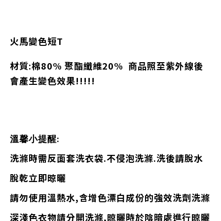
火馬變色短T
材質:棉80% 聚酯纖維20% 商品照至紫外線後
會產生變色效果!!!!!
溫馨小提醒:
洗滌時需反面套洗衣袋.不侵泡洗滌.洗後請脫水
脫乾立即晾曬
請勿使用溫熱水,含增色漂白成份的強效洗劑洗滌
深淺色衣物請分開洗滌,晾曬時於陰暗處進行晾曬