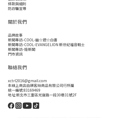
條款與細則
防詐騙宣導
關於我們
品牌故事
新聞專訪-COOL-幽☆遊☆白書
新聞專訪-COOL-EVANGELION 新世紀福音戰士
新聞專訪-妞新聞
門市資訊
聯絡我們
xctrl2016@gmail.com
本線上商店由鎂客絲商品有限公司行所屬
統一編號:83169469
地址:新北市三重區光復路一段30巷31號2F