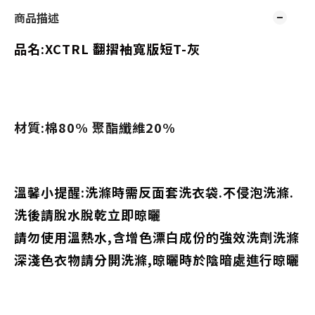
商品描述
品名:
XCTRL 翻摺袖寬版短T-灰
材質:棉80% 聚酯纖維20%
溫馨小提醒:洗滌時需反面套洗衣袋.不侵泡洗滌.
洗後請脫水脫乾立即晾曬
請勿使用溫熱水,含增色漂白成份的強效洗劑洗滌
深淺色衣物請分開洗滌,晾曬時於陰暗處進行晾曬