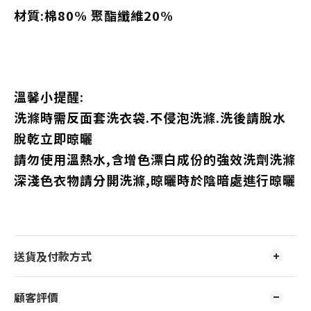
材質:棉80% 聚酯纖維20%
溫馨小提醒:
洗滌時需反面套洗衣袋.不侵泡洗滌.洗後請脫水
脫乾立即晾曬
請勿使用溫熱水,含增色漂白成份的強效洗劑洗滌
深淺色衣物請分開洗滌,晾曬時於陰暗處進行晾曬
送貨及付款方式
顧客評價