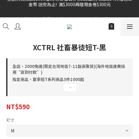
金幣 送完為止!  滿$3000再贈現金卷$300元
雙倍奉還 歡慶父親節全館褲類任選兩件88折!!!    
雙倍奉還 歡慶父親節全館褲類任選兩件88折!!!    
XCTRL 社畜暴徒短T-黑
全店，2000免運(限定台灣地區7-11超商取貨)(海外地區運費採
用“貨到付款”)
指定商品，夏季短T系列商品3件1000起
NT$590
尺寸