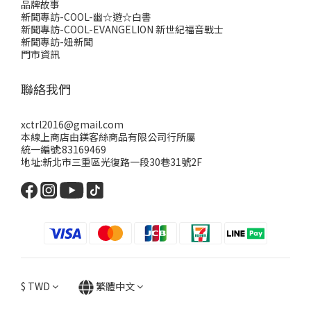
品牌故事
新聞專訪-COOL-幽☆遊☆白書
新聞專訪-COOL-EVANGELION 新世紀福音戰士
新聞專訪-妞新聞
門市資訊
聯絡我們
xctrl2016@gmail.com
本線上商店由鎂客絲商品有限公司行所屬
統一編號:83169469
地址:新北市三重區光復路一段30巷31號2F
$
TWD
繁體中文