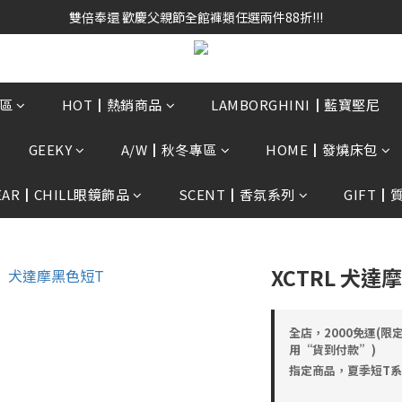
雙倍奉還 歡慶父親節全館褲類任選兩件88折!!!    
雙倍奉還 歡慶父親節全館褲類任選兩件88折!!!    
0贈3D好野貓公仔(絲綢鐵黑) 滿額$2499贈達摩金幣 送完為止!  滿$300
雙倍奉還 歡慶父親節全館褲類任選兩件88折!!!    
區
HOT┃熱銷商品
LAMBORGHINI┃藍寶堅尼
GEEKY
A/W┃秋冬專區
HOME┃發燒床包
EAR┃CHILL眼鏡飾品
SCENT┃香氛系列
GIFT┃
XCTRL 犬達
全店，2000免運(限
用“貨到付款”)
指定商品，夏季短T系