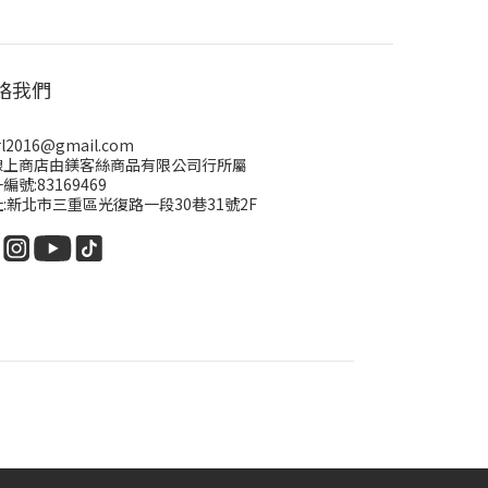
絡我們
rl2016@gmail.com
線上商店由鎂客絲商品有限公司行所屬
編號:83169469
:新北市三重區光復路一段30巷31號2F