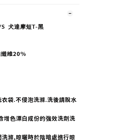
S/S
犬達摩短T-黑
酯纖維20%
衣袋.不侵泡洗滌.洗後請脫水
,含增色漂白成份的強效洗劑洗
開洗滌,晾曬時於陰暗處進行晾