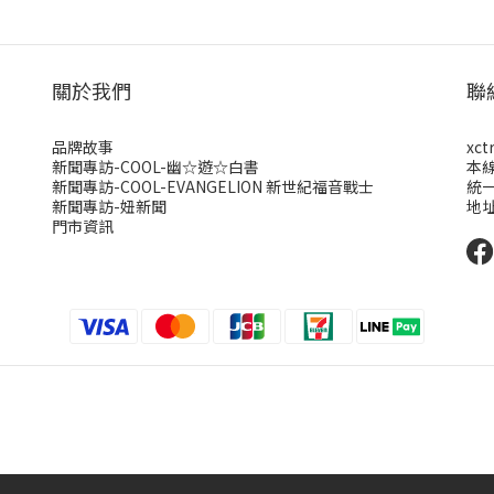
關於我們
聯
品牌故事
xct
新聞專訪-COOL-幽☆遊☆白書
本
新聞專訪-COOL-EVANGELION 新世紀福音戰士
統一
新聞專訪-妞新聞
地址
門市資訊