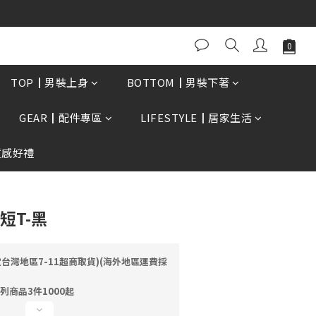
0再贈現金卷$300元
立即購買
TOP┃男裝上身
BOTTOM┃男裝下著
GEAR┃配件專區
LIFESTYLE┃居家生活
質感好禮
摩短T-黑
定台灣地區7-11超商取貨)(海外地區運費採
列商品3件1000起