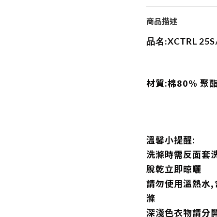
商品描述
品名:XCTRL 25
材質:棉80% 聚
溫馨小提醒:
洗滌時需反面套洗
脫乾立即晾曬
請勿使用溫熱水
滌
深淺色衣物請分