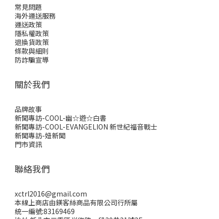
常見問題
海外運送服務
運送政策
隱私權政策
退換貨政策
條款與細則
防詐騙宣導
關於我們
品牌故事
新聞專訪-COOL-幽☆遊☆白書
新聞專訪-COOL-EVANGELION 新世紀福音戰士
新聞專訪-妞新聞
門市資訊
聯絡我們
xctrl2016@gmail.com
本線上商店由鎂客絲商品有限公司行所屬
統一編號:83169469