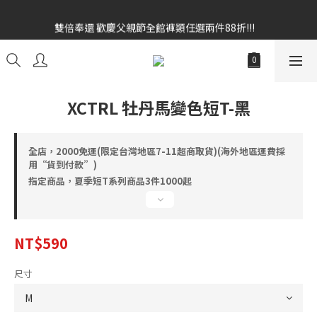
雙倍奉還 歡慶父親節全館褲類任選兩件88折!!!    
雙倍奉還 歡慶父親節全館褲類任選兩件88折!!!    
全館消費滿額$1680贈3D好野貓公仔(絲綢鐵黑) 滿額$2499贈達摩
金幣 送完為止!  滿$3000再贈現金卷$300元
雙倍奉還 歡慶父親節全館褲類任選兩件88折!!!    
XCTRL 牡丹馬變色短T-黑
全店，2000免運(限定台灣地區7-11超商取貨)(海外地區運費採
用“貨到付款”)
指定商品，夏季短T系列商品3件1000起
NT$590
尺寸