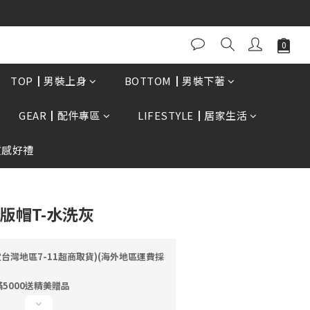
0再贈現金卷$300元
立即購買
TOP┃男裝上身
BOTTOM┃男裝下著
GEAR┃配件專區
LIFESTYLE┃居家生活
質感好禮
寬版帽T-水洗灰
定台灣地區7-11超商取貨)(海外地區運費採
5000送精美贈品