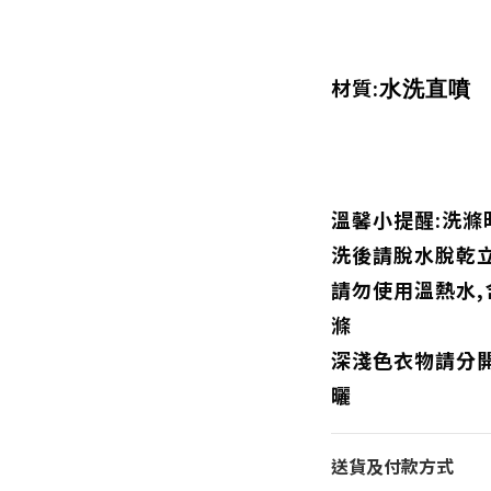
材質:
水洗直噴
溫馨小提醒:洗滌
洗後請脫水脫乾
請勿使用溫熱水
滌
深淺色衣物請分
曬
送貨及付款方式