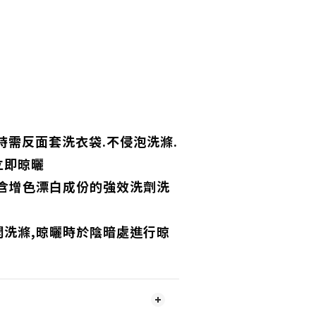
時需反面套洗衣袋.不侵泡洗滌.
立即晾曬
,含增色漂白成份的強效洗劑洗
開洗滌,晾曬時於陰暗處進行晾