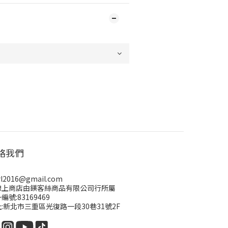
絡我們
rl2016@gmail.com
線上商店由鎂客絲商品有限公司行所屬
編號:83169469
:新北市三重區光復路一段30巷31號2F