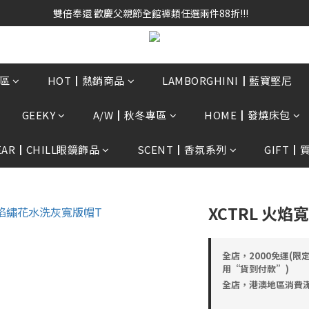
雙倍奉還 歡慶父親節全館褲類任選兩件88折!!!    
雙倍奉還 歡慶父親節全館褲類任選兩件88折!!!    
0贈3D好野貓公仔(絲綢鐵黑) 滿額$2499贈達摩金幣 送完為止!  滿$300
雙倍奉還 歡慶父親節全館褲類任選兩件88折!!!    
區
HOT┃熱銷商品
LAMBORGHINI┃藍寶堅尼
GEEKY
A/W┃秋冬專區
HOME┃發燒床包
EAR┃CHILL眼鏡飾品
SCENT┃香氛系列
GIFT┃
XCTRL 火焰
全店，2000免運(限
用“貨到付款”)
全店，港澳地區消費滿