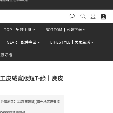
0再贈現金卷$300元
立即購買
TOP┃男裝上身
BOTTOM┃男裝下著
GEAR┃配件專區
LIFESTYLE┃居家生活
質感好禮
京重工皮絨寬版短T-綠┃麂皮
定台灣地區7-11超商取貨)(海外地區運費採
5000送精美贈品