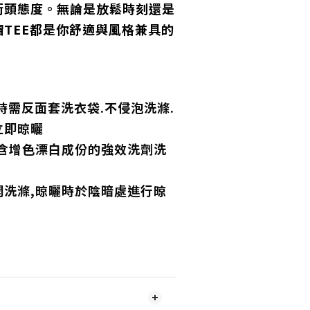
街頭態度。無論是放鬆時刻還是
TEE都是你舒適與風格兼具的
時需反面套洗衣袋.不侵泡洗滌.
立即晾曬
,含增色漂白成份的強效洗劑洗
開洗滌,晾曬時於陰暗處進行晾