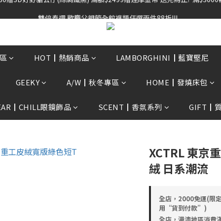
雙倍奉還 歡慶父親節全館褲類任選兩件88折!!!    
雙倍奉還 歡慶父親節全館褲類任選兩件88折!!!    
0贈3D好野貓公仔(絲綢鐵黑) 滿額$2499贈達摩金幣 送完為止!  滿$300
雙倍奉還 歡慶父親節全館褲類任選兩件88折!!!    
區
HOT┃熱銷商品
LAMBORGHINI┃藍寶堅尼
GEEKY
A/W┃秋冬專區
HOME┃發燒床包
EAR┃CHILL眼鏡飾品
SCENT┃香氛系列
GIFT┃
XCTRL 東
絨 日系潮流
全店，2000免運(限
用“貨到付款”)
全店，港澳地區消費滿