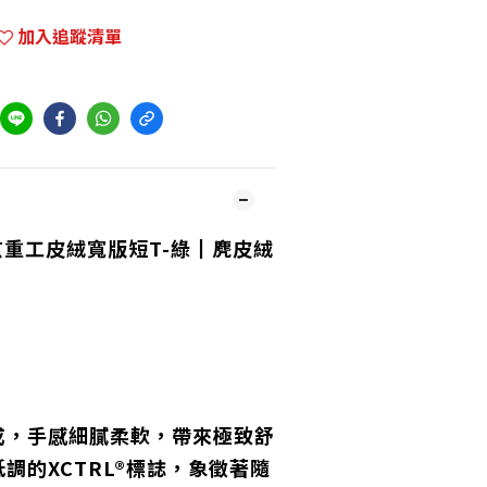
加入追蹤清單
東京重工皮絨寬版短T-綠┃麂皮絨
成，手感細膩柔軟，帶來極致舒
調的XCTRL®標誌，象徵著隨