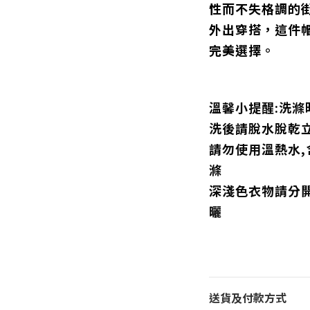
性而不失格調的
外出穿搭，這件帽
完美選擇。
溫馨小提醒:洗滌
洗後請脫水脫乾
請勿使用溫熱水
滌
深淺色衣物請分
曬
送貨及付款方式