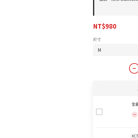
NT$980
尺寸
全
XC