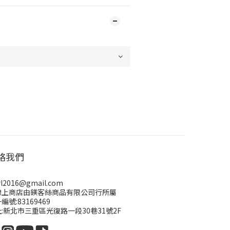
絡我們
rl2016@gmail.com
線上商店由鎂客絲商品有限公司行所屬
編號:83169469
:新北市三重區光復路一段30巷31號2F