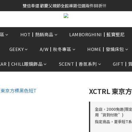
雙倍奉還 歡慶父親節全館褲類任選兩件88折!!!    
雙倍奉還 歡慶父親節全館褲類任選兩件88折!!!    
0贈3D好野貓公仔(絲綢鐵黑) 滿額$2499贈達摩金幣 送完為止!  滿$300
雙倍奉還 歡慶父親節全館褲類任選兩件88折!!!    
區
HOT┃熱銷商品
LAMBORGHINI┃藍寶堅尼
GEEKY
A/W┃秋冬專區
HOME┃發燒床包
EAR┃CHILL眼鏡飾品
SCENT┃香氛系列
GIFT┃
XCTRL 東京
全店，2000免運(限
用“貨到付款”)
指定商品，夏季短T系