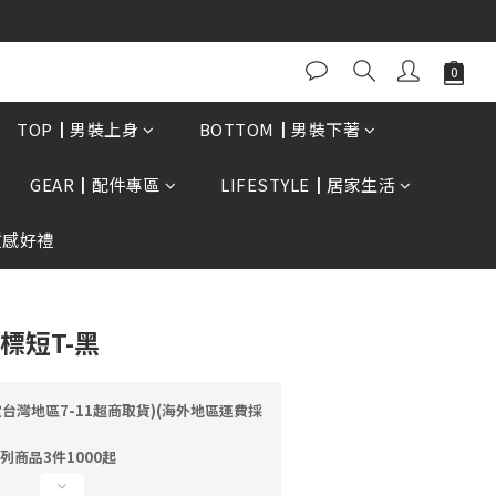
0再贈現金卷$300元
立即購買
TOP┃男裝上身
BOTTOM┃男裝下著
GEAR┃配件專區
LIFESTYLE┃居家生活
質感好禮
方標短T-黑
定台灣地區7-11超商取貨)(海外地區運費採
列商品3件1000起