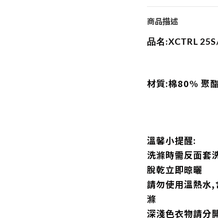
商品描述
品名:XCTRL 25
材質:棉80% 聚
溫馨小提醒:
洗滌時需反面套洗
脫乾立即晾曬
請勿使用溫熱水
滌
深淺色衣物請分