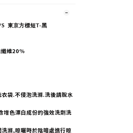
S/S
東京方標短T-黑
酯纖維20%
衣袋.不侵泡洗滌.洗後請脫水
,含增色漂白成份的強效洗劑洗
開洗滌,晾曬時於陰暗處進行晾